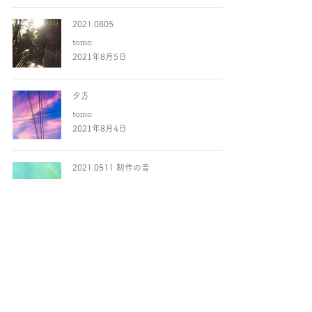
2021.0805
tomo
2021年8月5日
夕方
tomo
2021年8月4日
2021.0511 制作の音
tomo
2021年5月11日
This site is operated as a collection of personal works. If you have any
requests, we would appreciate it if you could contact me from
Contact Page
.