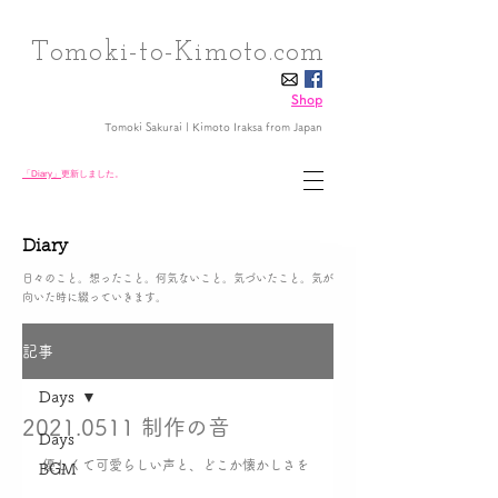
Tomoki-to-Kimoto.com
Shop
Tomoki Sakurai | Kimoto Iraksa
from Japan
「Diary」
更新しました。
Diary
日々のこと。想ったこと。何気ないこと。気づいたこと。気が
向いた時に綴っていきます。
記事
Days
2021.0511 制作の音
Days
優しくて可愛らしい声と、どこか懐かしさを
BGM