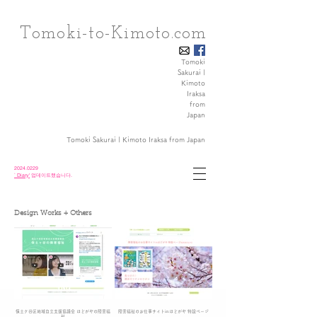
Tomoki-to-Kimoto.com
Tomoki
Sakurai |
Kimoto
Iraksa
from
Japan
Tomoki Sakurai | Kimoto Iraksa
from Japan
2024.0229
​`
Diary'
업데이트했습니다.
Design
Works + Others
保土ケ谷区地域自立支援協議会 ほどがやの障害福
障害福祉のお仕事サイトinほどがや 特設ページ
祉