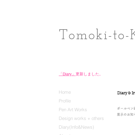
Tomoki-to-
「Diary」
更新しました。
Home
Diary & I
Profile
Pen Art Works
ボールペン
展示のお知
Design works + others
Diary(Info&News)