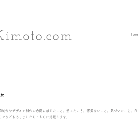
Kimoto.com
Tomo
nfo
画制作やデザイン制作の合間に感じたこと。想ったこと。何気ないこと。気づいたこと。日
らせなどもありましたらこちらに掲載します。