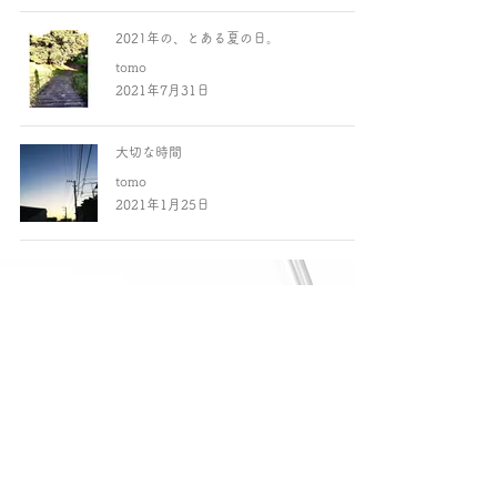
2021年の、とある夏の日。
tomo
2021年7月31日
大切な時間
tomo
2021年1月25日
This site is operated as a collection of personal works. If you have any
requests, we would appreciate it if you could contact me from
Contact Page
.