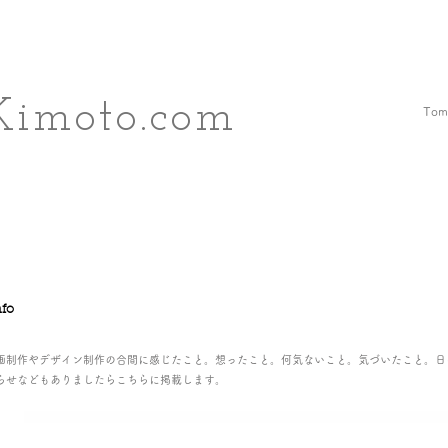
Kimoto.com
Tomo
nfo
画制作やデザイン制作の合間に感じたこと。想ったこと。何気ないこと。気づいたこと。日
らせなどもありましたらこちらに掲載します。