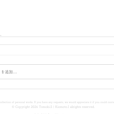
。
トを追加…
a collection of personal works. If you have any requests, we would appreciate it if you could cont
© Copyright 2026 Tomoki.S | Kiomoto.I allrights reserved.