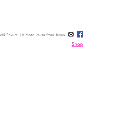
ki Sakurai | Kimoto Iraksa
from Japan
Shop