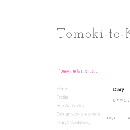
Tomoki-to-
「Diary」
更新しました。
Home
Diary
Profile
日々のこと
Pen Art Works
Design works + others
Days
B
Diary(Info&News)