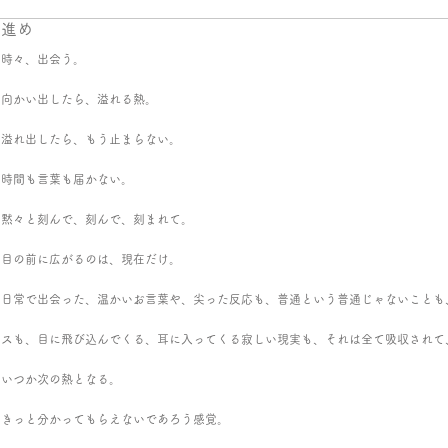
進め
時々、出会う。
向かい出したら、溢れる熱。
溢れ出したら、もう止まらない。
時間も言葉も届かない。
黙々と刻んで、刻んで、刻まれて。
目の前に広がるのは、現在だけ。
日常で出会った、温かいお言葉や、尖った反応も、普通という普通じゃないことも
スも、目に飛び込んでくる、耳に入ってくる寂しい現実も、それは全て吸収されて
いつか次の熱となる。
きっと分かってもらえないであろう感覚。