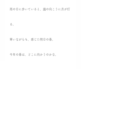
雨の日に歩いていると、靄の向こうに月が灯
る。
寒いながらも、感じた明日の春。
今年の春は、どこに向かうのかな。