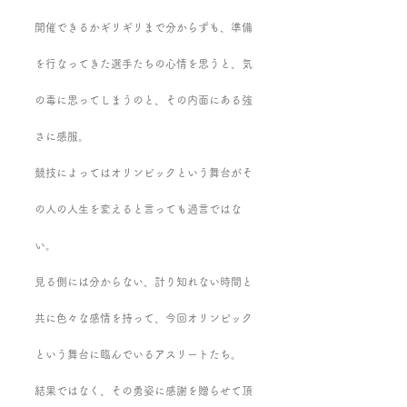
開催できるかギリギリまで分からずも、準備
を行なってきた選手たちの心情を思うと、気
の毒に思ってしまうのと、その内面にある強
さに感服。
競技によってはオリンピックという舞台がそ
の人の人生を変えると言っても過言ではな
い。
見る側には分からない、計り知れない時間と
共に色々な感情を持って、今回オリンピック
という舞台に臨んでいるアスリートたち。
結果ではなく、その勇姿に感謝を贈らせて頂