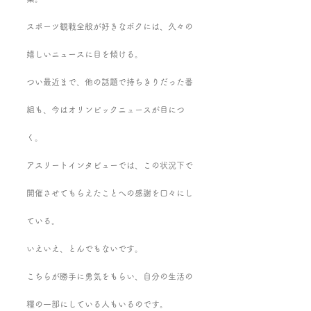
スポーツ観戦全般が好きなボクには、久々の
嬉しいニュースに目を傾ける。
つい最近まで、他の話題で持ちきりだった番
組も、今はオリンピックニュースが目につ
く。
アスリートインタビューでは、この状況下で
開催させてもらえたことへの感謝を口々にし
ている。
いえいえ、とんでもないです。
こちらが勝手に勇気をもらい、自分の生活の
糧の一部にしている人もいるのです。