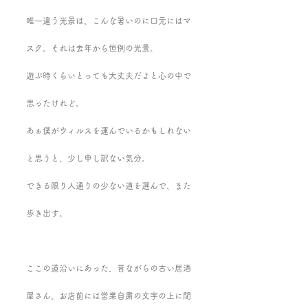
唯一違う光景は、こんな暑いのに口元にはマ
スク。それは去年から恒例の光景。
遊ぶ時くらいとっても大丈夫だよと心の中で
思ったけれど。
あぁ僕がウィルスを運んでいるかもしれない
と思うと、少し申し訳ない気分。
できる限り人通りの少ない道を選んで、また
歩き出す。
ここの道沿いにあった、昔ながらの古い居酒
屋さん。お店前には営業自粛の文字の上に閉