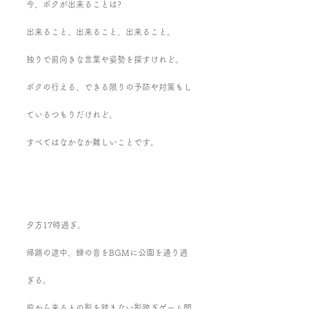
今、ボクが出来ることは?
出来ること、出来ること、出来ること。
独りで前向きな言葉や姿勢を探すけれど。
ボクの行える、できる限りの予防や対策もし
ているつもりだけれど。
すべてはなかなか難しいことです。
夕方17時過ぎ。
帰路の途中、蝉の音をBGMに公園を通り過
ぎる。
前から来る人の影を踏まない影跨ぎゲーム開