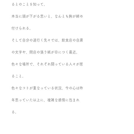
るとのことを知って。
本当に頭が下がる思いと、なんとも胸が締め
付けられる。
そして自分の道行く先々では、飲食店の自粛
の文字や、閉店の張り紙が目につく最近。
色々な場所で、それぞれ闘っている人々が居
ること。
色々なコトが重なっている状況、今の心は昨
年思っていた以上に、複雑な感情に包まれ
る。