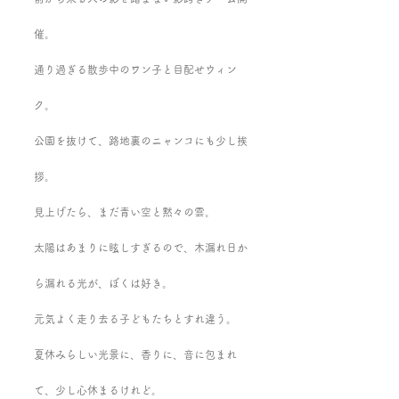
催。
通り過ぎる散歩中のワン子と目配せウィン
ク。
公園を抜けて、路地裏のニャンコにも少し挨
拶。
見上げたら、まだ青い空と黙々の雲。
太陽はあまりに眩しすぎるので、木漏れ日か
ら漏れる光が、ぼくは好き。
元気よく走り去る子どもたちとすれ違う。
夏休みらしい光景に、香りに、音に包まれ
て、少し心休まるけれど。