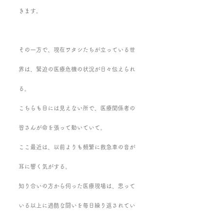
きます。
その一方で、現在ワタシたちが立っている世
界は、緊迫の医療危機の状況が日々伝えられ
る。
こちらも目には見えない所で、医療関係者の
皆さんが命を張って動いていて。
ここ最近は、以前よりも頻繁に救急車の音が
耳に響く気がする。
知り合いの方から伺った医療現場は、思って
いる以上に過酷な闘いを毎日繰り返されてい