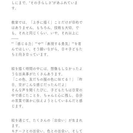
しにまで、“その子らしさ”があふれていま
す。
教室では、「上手に描く」ことだけが目的で
はありません。もちろん、技術も大切。で
も、それと同じくらい、いや、それ以上に
――
""「感じる力」""や""「表現する勇気」""を育
んでほしい。そう願いながら、日々子どもた
ちと向き合っています。
絵を描く時間の中には、想像もしなかったよ
うな出来事がたくさんあります。
「この色、友だちの服の色に似てる！」「昨
日、空がこんな感じだったんだよ」
そんな声を聞くたびに、子どもたちは日常の
中で感じたことを、ちゃんと心に残し、自分
の言葉で誰かに伝えようとしているんだと感
じます。
絵を通じて、たくさんの「出会い」が生まれ
ます。
モチーフとの出会い、色との出会い、そして