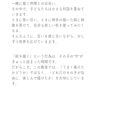
一緒に描く仲間との出会い。
その中で、子どもたちは小さな対話を重ねて
いきます。
ときに笑い合い、ときに相手の描いた絵に刺
激を受けて、自分も新しい色を使ってみたく
なる。
そんなふうに、互いを感じ合いながら、少し
ずつ世界を広げていきます。
「絵を描く」という行為は、その子の“今”が
ぎゅっと詰まった時間です。
だからこそ、この教室では、「うまく描けた
かどうか」ではなく、「どれだけその子が自
由に、楽しんで描けたか」を大切にしていま
す。
ここが、子どもたちにとって安心して“自
分”を出せる場所であってほしい。
そんな思いで、これからも一緒に絵を描いて
いきたいと思います。
コメント