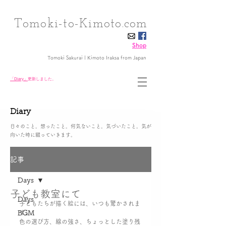
Tomoki-to-Kimoto.com
Shop
Tomoki Sakurai | Kimoto Iraksa
from Japan
「Diary」
更新しました。
Diary
日々のこと。想ったこと。何気ないこと。気づいたこと。気が
向いた時に綴っていきます。
記事
Days
子ども教室にて
Days
子どもたちが描く絵には、いつも驚かされま
BGM
す。
色の選び方、線の強さ、ちょっとした塗り残